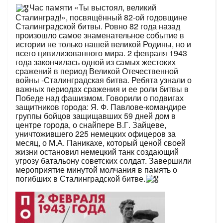
Час памяти «Ты выстоял, великий
Сталинград!», посвящённый 82-ой годовщине
Сталинградской битвы. Ровно 82 года назад
произошло самое знаменательное событие в
истории не только нашей великой Родины, но и
всего цивилизованного мира. 2 февраля 1943
года закончилась одной из самых жестоких
сражений в период Великой Отечественной
войны -Сталинградская битва. Ребята узнали о
важных периодах сражения и ее роли битвы в
Победе над фашизмом. Говорили о подвигах
защитников города: Я. Ф. Павлове-командире
группы бойцов защищавших 59 дней дом в
центре города, о снайпере В.Г. Зайцеве,
уничтожившего 225 немецких офицеров за
месяц, о М.А. Паникахе, который ценой своей
жизни остановил немецкий танк создающий
угрозу батальону советских солдат. Завершили
мероприятие минутой молчания в память о
погибших в Сталинградской битве.