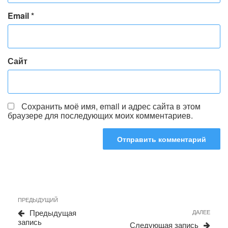
Email
*
Сайт
Сохранить моё имя, email и адрес сайта в этом
браузере для последующих моих комментариев.
Навигация
Предыдущая
ПРЕДЫДУЩИЙ
по
запись
Сле
Предыдущая
ДАЛЕЕ
записям
запи
запись
Следующая запись