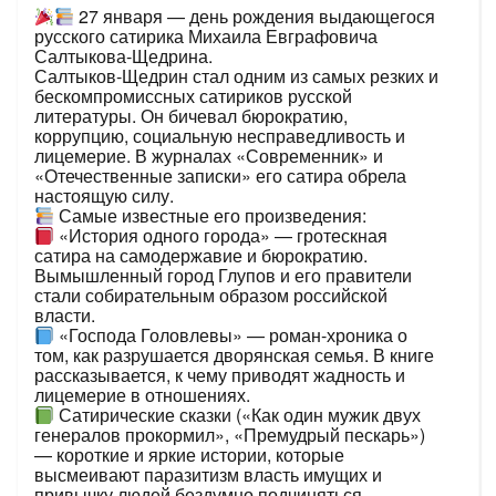
27 января — день рождения выдающегося
русского сатирика Михаила Евграфовича
Салтыкова‑Щедрина.
Салтыков‑Щедрин стал одним из самых резких и
бескомпромиссных сатириков русской
литературы. Он бичевал бюрократию,
коррупцию, социальную несправедливость и
лицемерие. В журналах «Современник» и
«Отечественные записки» его сатира обрела
настоящую силу.
Самые известные его произведения:
«История одного города» — гротескная
сатира на самодержавие и бюрократию.
Вымышленный город Глупов и его правители
стали собирательным образом российской
власти.
«Господа Головлевы» — роман‑хроника о
том, как разрушается дворянская семья. В книге
рассказывается, к чему приводят жадность и
лицемерие в отношениях.
Сатирические сказки («Как один мужик двух
генералов прокормил», «Премудрый пескарь»)
— короткие и яркие истории, которые
высмеивают паразитизм власть имущих и
привычку людей бездумно подчиняться.