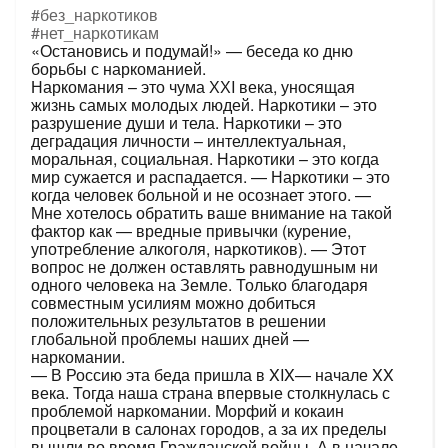
#без_наркотиков
#нет_наркотикам
«Остановись и подумай!» — беседа ко дню
борьбы с наркоманией.
Наркомания – это чума ХХI века, уносящая
жизнь самых молодых людей. Наркотики – это
разрушение души и тела. Наркотики – это
деградация личности – интеллектуальная,
моральная, социальная. Наркотики – это когда
мир сужается и распадается. — Наркотики – это
когда человек больной и не осознает этого. —
Мне хотелось обратить ваше внимание на такой
фактор как — вредные привычки (курение,
употребление алкоголя, наркотиков). — Этот
вопрос не должен оставлять равнодушным ни
одного человека на Земле. Только благодаря
совместным усилиям можно добиться
положительных результатов в решении
глобальной проблемы наших дней —
наркомании.
— В Россию эта беда пришла в XIX— начале XX
века. Тогда наша страна впервые столкнулась с
проблемой наркомании. Морфий и кокаин
процветали в салонах городов, а за их пределы
вышли во время Гражданской войны. А в начале