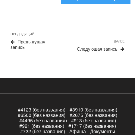
Навигация
Предыдущая
ПРЕДЫДУЩИЙ
по
запись
Сле
Предыдущая
ДАЛЕЕ
записям
запи
запись
Следующая запись
#4123 (без названия)
#3910 (без названия)
#6500 (без названия)
#2675 (без названия)
#4495 (без названия)
#913 (без названия)
#921 (без названия)
#1717 (без названия)
#722 (без названия)
Афиша
Документы