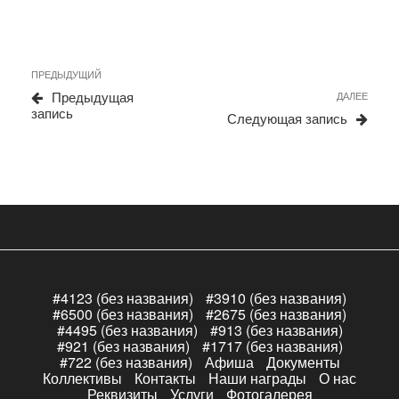
Навигация
Предыдущая
ПРЕДЫДУЩИЙ
по
запись
Сле
Предыдущая
ДАЛЕЕ
записям
запи
запись
Следующая запись
#4123 (без названия)
#3910 (без названия)
#6500 (без названия)
#2675 (без названия)
#4495 (без названия)
#913 (без названия)
#921 (без названия)
#1717 (без названия)
#722 (без названия)
Афиша
Документы
Коллективы
Контакты
Наши награды
О нас
Реквизиты
Услуги
Фотогалерея