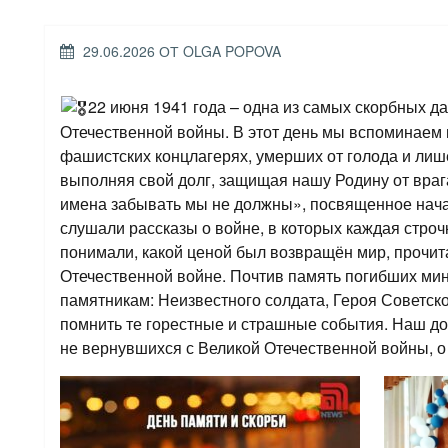
ОПУБЛИКОВАНО
29.06.2026
ОТ
OLGA POPOVA
22 июня 1941 года – одна из самых скорбных да
Отечественной войны. В этот день мы вспоминаем 
фашистских концлагерях, умерших от голода и лише
выполняя свой долг, защищая нашу Родину от вра
имена забывать мы не должны», посвященное нача
слушали рассказы о войне, в которых каждая строч
понимали, какой ценой был возвращён мир, прочит
Отечественной войне. Почтив память погибших мин
памятникам: Неизвестного солдата, Героя Советск
помнить те горестные и страшные события. Наш дол
не вернувшихся с Великой Отечественной войны, о