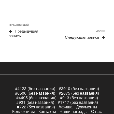
Навигация
Предыдущая
ПРЕДЫДУЩИЙ
по
запись
Сле
Предыдущая
ДАЛЕЕ
записям
запи
запись
Следующая запись
#4123 (без названия)
#3910 (без названия)
#6500 (без названия)
#2675 (без названия)
#4495 (без названия)
#913 (без названия)
#921 (без названия)
#1717 (без названия)
#722 (без названия)
Афиша
Документы
Коллективы
Контакты
Наши награды
О нас