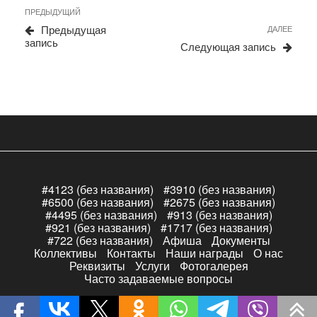
Навигация
Предыдущая
ПРЕДЫДУЩИЙ
по
запись
Сле
Предыдущая
ДАЛЕЕ
записям
запи
запись
Следующая запись
#4123 (без названия)
#3910 (без названия)
#6500 (без названия)
#2675 (без названия)
#4495 (без названия)
#913 (без названия)
#921 (без названия)
#1717 (без названия)
#722 (без названия)
Афиша
Документы
Коллективы
Контакты
Наши награды
О нас
Реквизиты
Услуги
Фотогалерея
Часто задаваемые вопросы