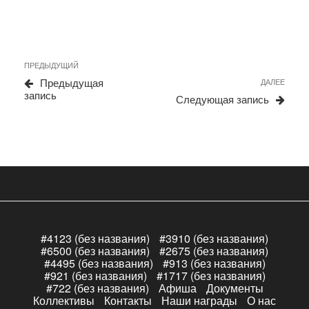
Навигация
Предыдущая
ПРЕДЫДУЩИЙ
по
запись
Сле
Предыдущая
ДАЛЕЕ
записям
запи
запись
Следующая запись
#4123 (без названия)
#3910 (без названия)
#6500 (без названия)
#2675 (без названия)
#4495 (без названия)
#913 (без названия)
#921 (без названия)
#1717 (без названия)
#722 (без названия)
Афиша
Документы
Коллективы
Контакты
Наши награды
О нас