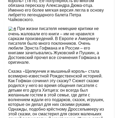
король» (1816). Её популярность во многом
обязана пересказу Александра Дюма-отца.
Именно его более мягкая версия легла в основу
либретто легендарного балета Петра
Чайковского.
При жизни писателя немецкие критики не
очень жаловали его книги – им не нравился
сарказм произведений. В Европе и Америке у
писателя было много поклонников. Очень
любили Эрнста Гофмана и в России – его
книгами зачитывались Жуковский и Пушкин, а
Достоевский прочел все сочинения Гофмана в
оригинале.
Сказка «Щелкунчик и мышиный король» стала
всемирно-известной Рождественской историей.
Как Гофман сочинил эту сказку? Сюжет сказки
родился у него во время общения писателя с
детьми его друга Хитцига: он всегда был
желанным гостем в этой семье, где дети с
волнением ждали его подарков, сказок, игрушек,
которые он делал для них своими руками.
Однажды, подобно крёстному Дроссельмееру из
этой сказки, он смастерил для своих маленьких