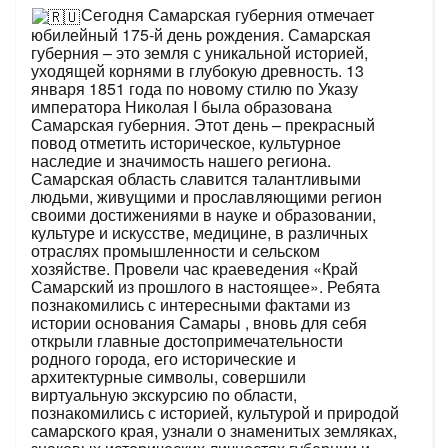
Сегодня Самарская губерния отмечает
юбилейный 175-й день рождения. Самарская
губерния – это земля с уникальной историей,
уходящей корнями в глубокую древность. 13
января 1851 года по новому стилю по Указу
императора Николая I была образована
Самарская губерния. Этот день – прекрасный
повод отметить историческое, культурное
наследие и значимость нашего региона.
Самарская область славится талантливыми
людьми, живущими и прославляющими регион
своими достижениями в науке и образовании,
культуре и искусстве, медицине, в различных
отраслях промышленности и сельском
хозяйстве. Провели час краеведения «Край
Самарский из прошлого в настоящее». Ребята
познакомились с интересными фактами из
истории основания Самары , вновь для себя
открыли главные достопримечательности
родного города, его исторические и
архитектурные символы, совершили
виртуальную экскурсию по области,
познакомились с историей, культурой и природой
самарского края, узнали о знаменитых земляках,