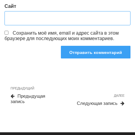
Сайт
Сохранить моё имя, email и адрес сайта в этом
браузере для последующих моих комментариев.
Навигация
Предыдущая
ПРЕДЫДУЩИЙ
по
запись
Сле
Предыдущая
ДАЛЕЕ
записям
запи
запись
Следующая запись