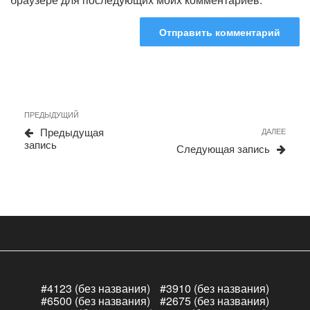
Навигация
Предыдущая
ПРЕДЫДУЩИЙ
по
запись
Сле
Предыдущая
ДАЛЕЕ
записям
запи
запись
Следующая запись
#4123 (без названия)
#3910 (без названия)
#6500 (без названия)
#2675 (без названия)