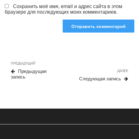
Сохранить моё имя, email и адрес сайта в этом
браузере для последующих моих комментариев.
Навигация
Предыдущая
ПРЕДЫДУЩИЙ
по
запись
Сле
Предыдущая
ДАЛЕЕ
записям
запи
запись
Следующая запись