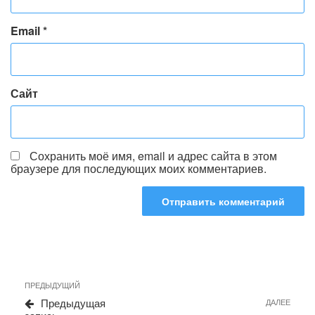
Email
*
Сайт
Сохранить моё имя, email и адрес сайта в этом
браузере для последующих моих комментариев.
Навигация
Предыдущая
ПРЕДЫДУЩИЙ
по
запись
Сле
Предыдущая
ДАЛЕЕ
записям