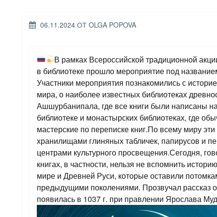
ОПУБЛИКОВАНО
06.11.2024
ОТ
OLGA POPOVA
В рамках Всероссийской традиционной акции
в библиотеке прошло мероприятие под название
Участники мероприятия познакомились с истори
мира, о наиболее известных библиотеках древност
Ашшурбанипала, где все книги были написаны н
библиотеке и монастырских библиотеках, где об
мастерские по переписке книг.По всему миру эти
хранилищами глиняных табличек, папирусов и пе
центрами культурного просвещения.Сегодня, гово
книгах, в частности, нельзя не вспомнить истор
мире и Древней Руси, которые оставили потомк
предыдущими поколениями. Прозвучал рассказ о 
появилась в 1037 г. при правлении Ярослава Му