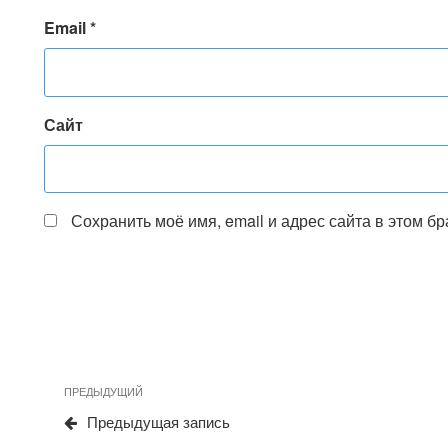
Email
*
Сайт
Сохранить моё имя, email и адрес сайта в этом 
Навигация
Предыдущая
ПРЕДЫДУЩИЙ
по
запись
Предыдущая запись
записям