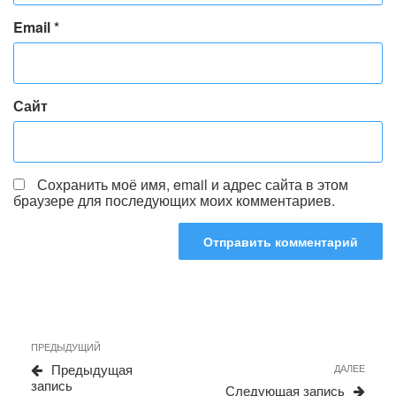
Email
*
Сайт
Сохранить моё имя, email и адрес сайта в этом
браузере для последующих моих комментариев.
Навигация
Предыдущая
ПРЕДЫДУЩИЙ
по
запись
Сле
Предыдущая
ДАЛЕЕ
записям
запи
запись
Следующая запись