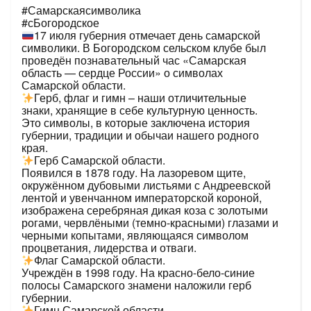
#Самарскаясимволика
#сБогородское
17 июля губерния отмечает день самарской
символики. В Богородском сельском клубе был
проведён познавательный час «Самарская
область — сердце России» о символах
Самарской области.
Герб, флаг и гимн – наши отличительные
знаки, хранящие в себе культурную ценность.
Это символы, в которые заключена история
губернии, традиции и обычаи нашего родного
края.
Герб Самарской области.
Появился в 1878 году. На лазоревом щите,
окружённом дубовыми листьями с Андреевской
лентой и увенчанном императорской короной,
изображена серебряная дикая коза с золотыми
рогами, червлёными (темно-красными) глазами и
черными копытами, являющаяся символом
процветания, лидерства и отваги.
Флаг Самарской области.
Учреждён в 1998 году. На красно-бело-синие
полосы Самарского знамени наложили герб
губернии.
Гимн Самарской области.