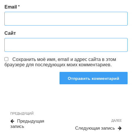
Email
*
Сайт
Сохранить моё имя, email и адрес сайта в этом
браузере для последующих моих комментариев.
Навигация
Предыдущая
ПРЕДЫДУЩИЙ
по
запись
Сле
Предыдущая
ДАЛЕЕ
записям
запи
запись
Следующая запись