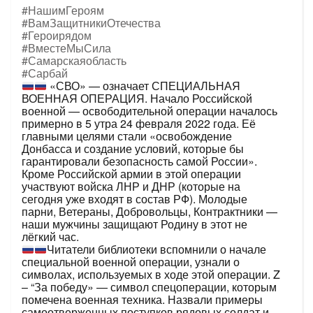
#НашимГероям
#ВамЗащитникиОтечества
#Героирядом
#ВместеМыСила
#Самарскаяобласть
#Сарбай
«СВО» — означает СПЕЦИАЛЬНАЯ
ВОЕННАЯ ОПЕРАЦИЯ. Начало Российской
военной — освободительной операции началось
примерно в 5 утра 24 февраля 2022 года. Её
главными целями стали «освобождение
Донбасса и создание условий, которые бы
гарантировали безопасность самой России».
Кроме Российской армии в этой операции
участвуют войска ЛНР и ДНР (которые на
сегодня уже входят в состав РФ). Молодые
парни, Ветераны, Добровольцы, Контрактники —
наши мужчины защищают Родину в этот не
лёгкий час.
Читатели библиотеки вспомнили о начале
специальной военной операции, узнали о
символах, используемых в ходе этой операции. Z
– “За победу» — символ спецоперации, которым
помечена военная техника. Назвали примеры
самоотверженных поступков рядовых солдат и