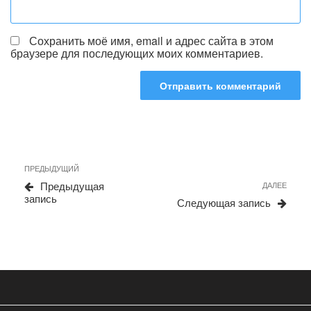
Сохранить моё имя, email и адрес сайта в этом
браузере для последующих моих комментариев.
Навигация
Предыдущая
ПРЕДЫДУЩИЙ
по
запись
Сле
Предыдущая
ДАЛЕЕ
записям
запи
запись
Следующая запись