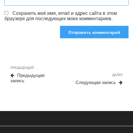
Сохранить моё имя, email и адрес сайта в этом
браузере для последующих моих комментариев.
Навигация
Предыдущая
ПРЕДЫДУЩИЙ
по
запись
Сле
Предыдущая
ДАЛЕЕ
записям
запи
запись
Следующая запись