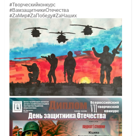
#Творческийконкурс
#ВамзащитникиОтечества
#ZаМир
#ZаПобеду
#ZаНаших