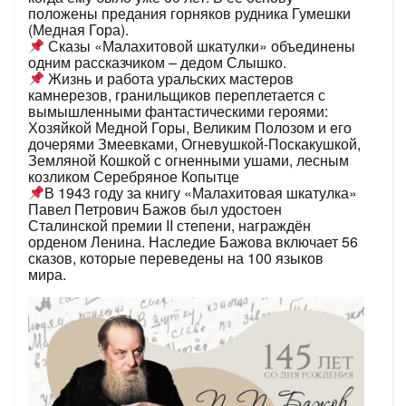
положены предания горняков рудника Гумешки
(Медная Гора).
Сказы «Малахитовой шкатулки» объединены
одним рассказчиком – дедом Слышко.
Жизнь и работа уральских мастеров
камнерезов, гранильщиков переплетается с
вымышленными фантастическими героями:
Хозяйкой Медной Горы, Великим Полозом и его
дочерями Змеевками, Огневушкой-Поскакушкой,
Земляной Кошкой с огненными ушами, лесным
козликом Серебряное Копытце
В 1943 году за книгу «Малахитовая шкатулка»
Павел Петрович Бажов был удостоен
Сталинской премии II степени, награждён
орденом Ленина. Наследие Бажова включает 56
сказов, которые переведены на 100 языков
мира.