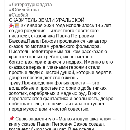
#Литературнаядата
#Юбилейгода
#Сарбай
СКАЗИТЕЛЬ ЗЕМЛИ УРАЛЬСКОЙ
27 января 2024 года исполнилось 145 лет
со дня рождения – известного советского
писателя, сказочника Павла Петровича
Бажова.Павел Бажов прославился как автор
сказов по мотивам уральского фольклора.
Писатель неповторимым языком рассказал о
красоте горных хребтов, их несметных
богатствах, хранящихся в недрах. Именно в его
сказках впервые главными героями стали
простые люди с чистой душой, которые верят в
добро и посвящают свою жизнь
труду.Произведения фольклориста — это
волшебные и простые истории о добытчиках
золотых, серебряных и медных руд. В них
переплетаются фантастика и реальность, добро
побеждает зло, вся нечистая сила отступает
перед мужеством и чистой совестью.
Свою знаменитую «Малахитовую шкатулку» –
книгу сказов Павел Петрович Бажов создал,
когда ему было уже 60 лет. В ее основу