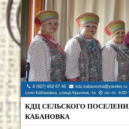
Перейти
к
содержимому
8 (927) 652-67-45
kdz.kabanovka@yandex.ru
село Кабановка, улица Крыгина, 1в
пн.-пт. 9.00-
КДЦ СЕЛЬСКОГО ПОСЕЛЕНИ
КАБАНОВКА