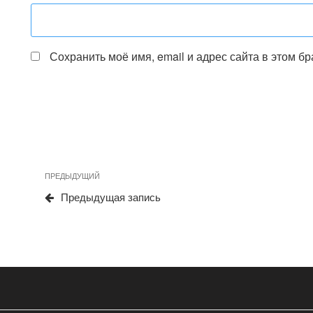
Сохранить моё имя, email и адрес сайта в этом 
Навигация
Предыдущая
ПРЕДЫДУЩИЙ
по
запись
Предыдущая запись
записям