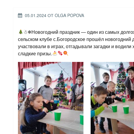
ОПУБЛИКОВАНО
05.01.2024
ОТ
OLGA POPOVA
☃❄Новогодний праздник — один из самых долгож
сельском клубе с.Богородское прошёл новогодний д
участвовали в играх, отгадывали загадки и водили 
сладкие призы.