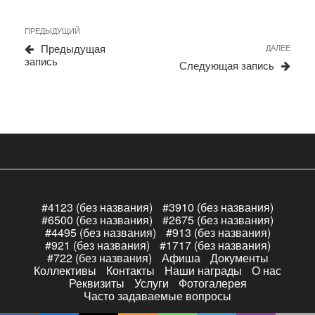
Навигация
Предыдущая
ПРЕДЫДУЩИЙ
по
запись
Сле
Предыдущая
ДАЛЕЕ
записям
запи
запись
Следующая запись
#4123 (без названия)
#3910 (без названия)
#6500 (без названия)
#2675 (без названия)
#4495 (без названия)
#913 (без названия)
#921 (без названия)
#1717 (без названия)
#722 (без названия)
Афиша
Документы
Коллективы
Контакты
Наши награды
О нас
Реквизиты
Услуги
Фотогалерея
Часто задаваемые вопросы