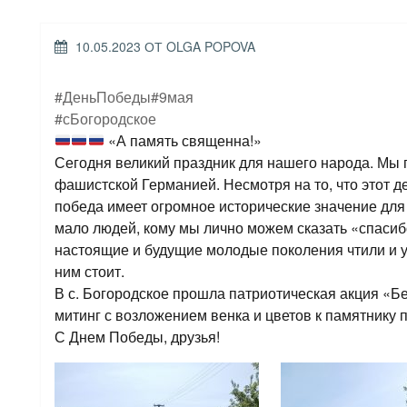
ОПУБЛИКОВАНО
10.05.2023
ОТ
OLGA POPOVA
#ДеньПобеды
#9мая
#сБогородское
«А память священна!»
Сегодня великий праздник для нашего народа. Мы
фашистской Германией. Несмотря на то, что этот де
победа имеет огромное исторические значение для
мало людей, кому мы лично можем сказать «спасибо
настоящие и будущие молодые поколения чтили и ув
ним стоит.
В с. Богородское прошла патриотическая акция «
митинг с возложением венка и цветов к памятнику
С Днем Победы, друзья!