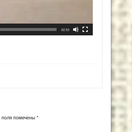
02:53
 поля помечены
*