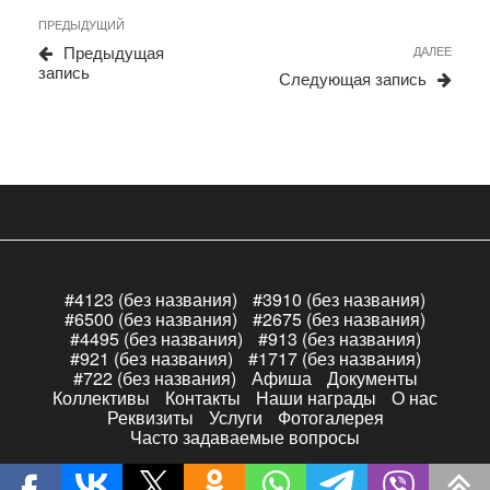
Навигация
Предыдущая
ПРЕДЫДУЩИЙ
по
запись
Сле
Предыдущая
ДАЛЕЕ
записям
запи
запись
Следующая запись
#4123 (без названия)
#3910 (без названия)
#6500 (без названия)
#2675 (без названия)
#4495 (без названия)
#913 (без названия)
#921 (без названия)
#1717 (без названия)
#722 (без названия)
Афиша
Документы
Коллективы
Контакты
Наши награды
О нас
Реквизиты
Услуги
Фотогалерея
Часто задаваемые вопросы