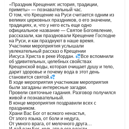
«Праздник Крещения: история, традиции,
приметы» — познавательный час.
О том, что Крещение на Руси считается одним из
великих церковных праздников, о его значении,
традициях, и, что у него есть еще одно
официальное название — Святое Богоявление,
рассказали, как праздновали Крещение Господне
на Руси, и как празднуют в наше время.
Участники мероприятия услышали
увлекательный рассказ о Крещении
Иисуса Христа в реке Иордан.
Все вспомнили
об удивительных, целебных свойствах
Крещенской воды, которая очищает душу и тело,
дарит здоровье и почему вода в этот день
становится святой.
В ходе мероприятия участникам мероприятия
были загаданы интересные загадки.
Провели святочные гадания. Разговор получился
живой и познавательный.
В конце мероприятия поздравили всех с
праздником.
Храни Вас Бог от всякого ненастья,
От злого языка, от боли и недуга,
От умного врага, от мелочного друга…
И дай вам Бог, коль это в его власти,