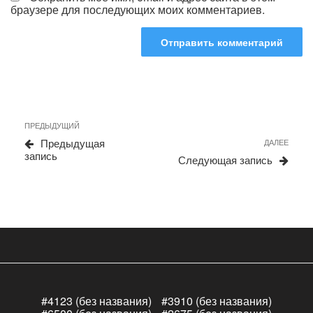
браузере для последующих моих комментариев.
Навигация
Предыдущая
ПРЕДЫДУЩИЙ
по
запись
Сле
Предыдущая
ДАЛЕЕ
записям
запи
запись
Следующая запись
#4123 (без названия)
#3910 (без названия)