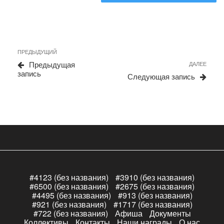
Навигация
Предыдущая
ПРЕДЫДУЩИЙ
по
запись
Сле
Предыдущая
ДАЛЕЕ
записям
запи
запись
Следующая запись
#4123 (без названия)
#3910 (без названия)
#6500 (без названия)
#2675 (без названия)
#4495 (без названия)
#913 (без названия)
#921 (без названия)
#1717 (без названия)
#722 (без названия)
Афиша
Документы
Коллективы
Контакты
Наши награды
О нас