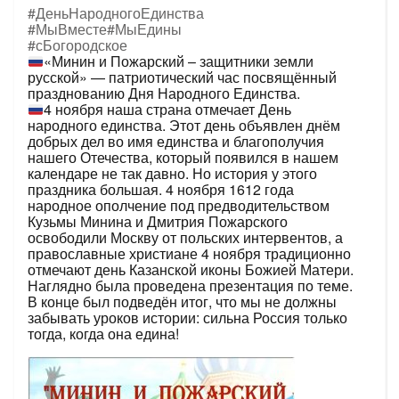
#ДеньНародногоЕдинства
#МыВместе
#МыЕдины
#сБогородское
«Минин и Пожарский – защитники земли
русской» — патриотический час посвящённый
празднованию Дня Народного Единства.
4 ноября наша страна отмечает День
народного единства. Этот день объявлен днём
добрых дел во имя единства и благополучия
нашего Отечества, который появился в нашем
календаре не так давно. Но история у этого
праздника большая. 4 ноября 1612 года
народное ополчение под предводительством
Кузьмы Минина и Дмитрия Пожарского
освободили Москву от польских интервентов, а
православные христиане 4 ноября традиционно
отмечают день Казанской иконы Божией Матери.
Наглядно была проведена презентация по теме.
В конце был подведён итог, что мы не должны
забывать уроков истории: сильна Россия только
тогда, когда она едина!