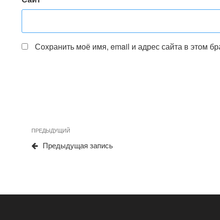
Сохранить моё имя, email и адрес сайта в этом 
Навигация
Предыдущая
ПРЕДЫДУЩИЙ
по
запись
Предыдущая запись
записям