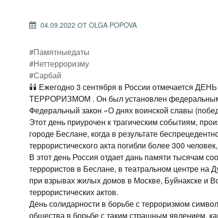
ОПУБЛИКОВАНО
04.09.2022
ОТ
OLGA POPOVA
#Памятныедаты
#Неттерроризму
#Сарбай
🕯🕯 Ежегодно 3 сентября в России отмечается 
ТЕРРОРИЗМОМ . Он был установлен федеральным 
Федеральный закон «О днях воинской славы (побед
Этот день приурочен к трагическим событиям, про
городе Беслане, когда в результате беспрецедентн
террористического акта погибли более 300 человек
В этот день Россия отдает дань памяти тысячам со
террористов в Беслане, в театральном центре на Д
при взрывах жилых домов в Москве, Буйнакске и Во
террористических актов.
День солидарности в борьбе с терроризмом символ
общества в борьбе с таким страшным явлением, ка