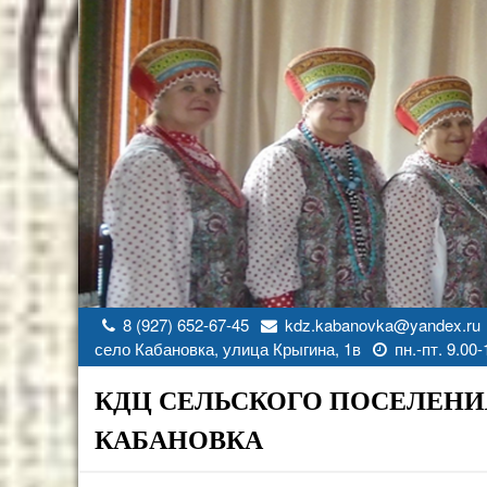
Перейти
к
содержимому
8 (927) 652-67-45
kdz.kabanovka@yandex.ru
село Кабановка, улица Крыгина, 1в
пн.-пт. 9.00-
КДЦ СЕЛЬСКОГО ПОСЕЛЕНИ
КАБАНОВКА