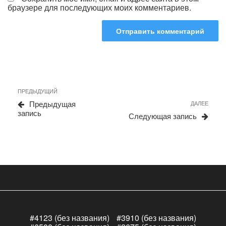
браузере для последующих моих комментариев.
Навигация
Предыдущая
ПРЕДЫДУЩИЙ
по
запись
Сле
Предыдущая
ДАЛЕЕ
записям
запи
запись
Следующая запись
#4123 (без названия)
#3910 (без названия)