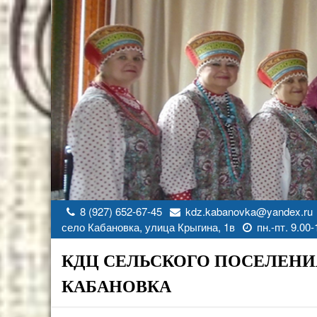
Перейти
к
содержимому
8 (927) 652-67-45
kdz.kabanovka@yandex.ru
село Кабановка, улица Крыгина, 1в
пн.-пт. 9.00-
КДЦ СЕЛЬСКОГО ПОСЕЛЕНИ
КАБАНОВКА