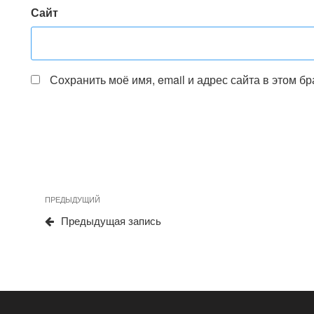
Сайт
Сохранить моё имя, email и адрес сайта в этом 
Навигация
Предыдущая
ПРЕДЫДУЩИЙ
по
запись
Предыдущая запись
записям