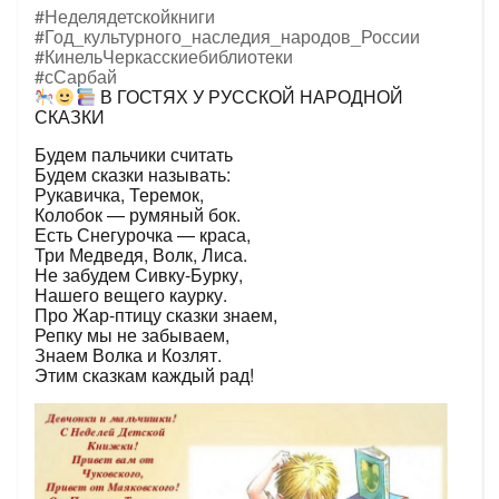
#Неделядетскойкниги
#Год_культурного_наследия_народов_России
#КинельЧеркасскиебиблиотеки
#сСарбай
В ГОСТЯХ У РУССКОЙ НАРОДНОЙ
СКАЗКИ
Будем пальчики считать
Будем сказки называть:
Рукавичка, Теремок,
Колобок — румяный бок.
Есть Снегурочка — краса,
Три Медведя, Волк, Лиса.
Не забудем Сивку-Бурку,
Нашего вещего каурку.
Про Жар-птицу сказки знаем,
Репку мы не забываем,
Знаем Волка и Козлят.
Этим сказкам каждый рад!