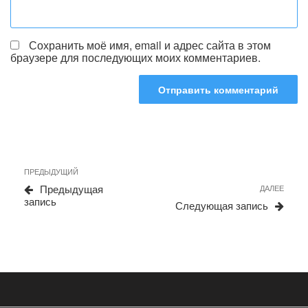
Сохранить моё имя, email и адрес сайта в этом
браузере для последующих моих комментариев.
Навигация
Предыдущая
ПРЕДЫДУЩИЙ
по
запись
Сле
Предыдущая
ДАЛЕЕ
записям
запи
запись
Следующая запись