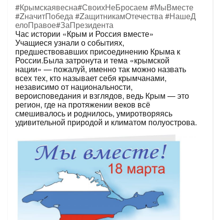
#Крымскаявесна
#СвоихНеБросаем
#МыВместе
#ZначитПобеда
#ZащитникамОтечества
#НашеД
елоПравое
#ЗаПрезидента
Час истории «Крым и Россия вместе»
Учащиеся узнали о событиях,
предшествовавших присоединению Крыма к
России.Была затронута и тема «крымской
нации» — пожалуй, именно так можно назвать
всех тех, кто называет себя крымчанами,
независимо от национальности,
вероисповедания и взглядов, ведь Крым — это
регион, где на протяжении веков всё
смешивалось и роднилось, умиротворяясь
удивительной природой и климатом полуострова.