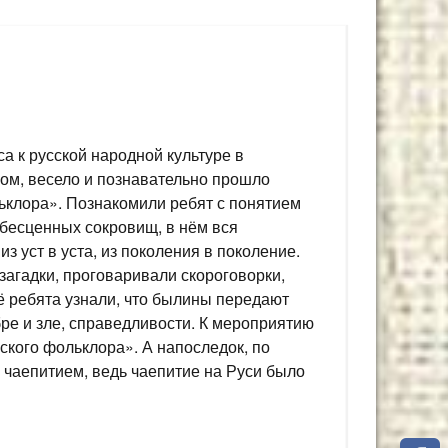
а к русской народной культуре в
бом, весело и познавательно прошло
ьклора». Познакомили ребят с понятием
 бесценных сокровищ, в нём вся
 уст в уста, из поколения в поколение.
загадки, проговаривали скороговорки,
ё ребята узнали, что былины передают
ре и зле, справедливости. К мероприятию
кого фольклора». А напоследок, по
 чаепитием, ведь чаепитие на Руси было