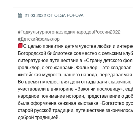
ОПУБЛИКОВАНО
21.03.2022
ОТ
OLGA POPOVA
#ГодкультурногонаследиянародовРоссии2022
#Детскийфольклор
С целью привития детям чувства любви и интерес
Богородской библиотеке совместно с сельским клу
литературное путешествие в «Страну детского фол
фольклор, с его жанрами. Фольклор – это кладовая
житейская мудрость нашего народа, передаваемая из
Во время путешествия дети отгадывали сказочные 
участвовали в викторине «Закончи пословицу», ещ
народное понимание истории, представление о доб
была оформлена книжная выставка «Богатство русс
старой русской традиции, путешествие закончилось
доброй традицией.