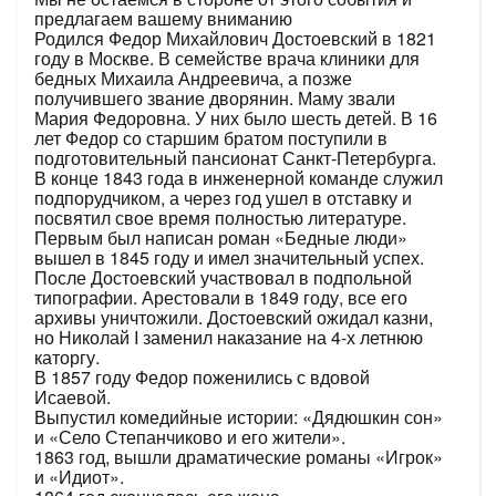
предлагаем вашему вниманию
Родился Федор Михайлович Достоевский в 1821
году в Москве. В семействе врача клиники для
бедных Михаила Андреевича, а позже
получившего звание дворянин. Маму звали
Мария Федоровна. У них было шесть детей. В 16
лет Федор со старшим братом поступили в
подготовительный пансионат Санкт-Петербурга.
В конце 1843 года в инженерной команде служил
подпорудчиком, а через год ушел в отставку и
посвятил свое время полностью литературе.
Первым был написан роман «Бедные люди»
вышел в 1845 году и имел значительный успех.
После Достоевский участвовал в подпольной
типографии. Арестовали в 1849 году, все его
архивы уничтожили. Достоевcкий ожидал казни,
но Николай I заменил наказание на 4-х летнюю
каторгу.
В 1857 году Федор поженились с вдовой
Исаевой.
Выпустил комедийные истории: «Дядюшкин сон»
и «Село Степанчиково и его жители».
1863 год, вышли драматические романы «Игрок»
и «Идиот».