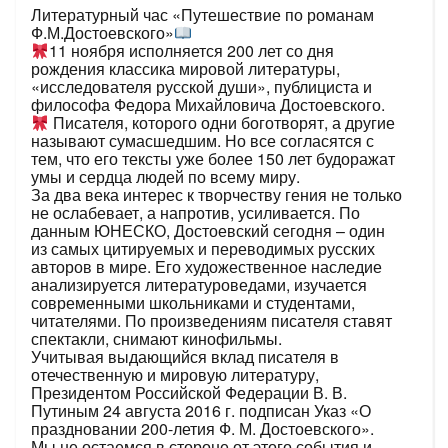
Литературный час «Путешествие по романам
Ф.М.Достоевского»
11 ноября исполняется 200 лет со дня
рождения классика мировой литературы,
«исследователя русской души», публициста и
философа Федора Михайловича Достоевского.
Писателя, которого одни боготворят, а другие
называют сумасшедшим. Но все согласятся с
тем, что его тексты уже более 150 лет будоражат
умы и сердца людей по всему миру.
За два века интерес к творчеству гения не только
не ослабевает, а напротив, усиливается. По
данным ЮНЕСКО, Достоевский сегодня – один
из самых цитируемых и переводимых русских
авторов в мире. Его художественное наследие
анализируется литературоведами, изучается
современными школьниками и студентами,
читателями. По произведениям писателя ставят
спектакли, снимают кинофильмы.
Учитывая выдающийся вклад писателя в
отечественную и мировую литературу,
Президентом Российской Федерации В. В.
Путиным 24 августа 2016 г. подписан Указ «О
праздновании 200-летия Ф. М. Достоевского».
Мы не остаемся в стороне от этого события и