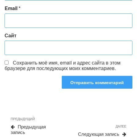
Email
*
Сайт
Сохранить моё имя, email и адрес сайта в этом
браузере для последующих моих комментариев.
Навигация
Предыдущая
ПРЕДЫДУЩИЙ
по
запись
Сле
Предыдущая
ДАЛЕЕ
записям
запи
запись
Следующая запись