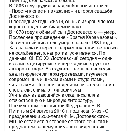
1864 год скончалась его жена.
В 1866 году трудился над любовной историей
«Преступление и наказание» и вторая свадьба
Достоевского.
В последние годы жизни, он был избран членом
корреспонденции Академии наук.
В 1878 году любимый сын Достоевского — умер.
Последнее произведение «Братья Карамазовы».
Знаменитый писатель умер в начале 1881 года.
За два века интерес к творчеству гения не только
не ослабевает, а напротив, усиливается. По
данным ЮНЕСКО, Достоевский сегодня – один
из самых цитируемых и переводимых русских
авторов в мире. Его художественное наследие
анализируется литературоведами, изучается
современными школьниками и студентами,
читателями. По произведениям писателя ставят
спектакли, снимают кинофильмы.
Учитывая выдающийся вклад писателя в
отечественную и мировую литературу,
Президентом Российской Федерации В. В.
Путиным 24 августа 2016 г. подписан Указ «О
праздновании 200-летия Ф. М. Достоевского».
Мы не остаемся в стороне от этого события и
предлагаем вашему вниманию видеоролик