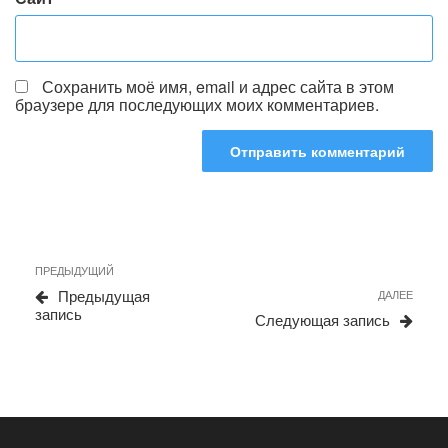
Сохранить моё имя, email и адрес сайта в этом
браузере для последующих моих комментариев.
Навигация
Предыдущая
ПРЕДЫДУЩИЙ
по
запись
Сле
Предыдущая
ДАЛЕЕ
записям
запи
запись
Следующая запись