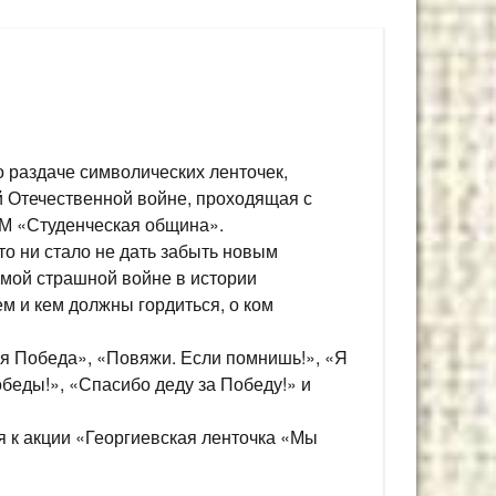
о раздаче символических ленточек,
 Отечественной войне, проходящая с
М «Студенческая община».
то ни стало не дать забыть новым
амой страшной войне в истории
м и кем должны гордиться, о ком
оя Победа», «Повяжи. Если помнишь!», «Я
беды!», «Спасибо деду за Победу!» и
я к акции «Георгиевская ленточка «Мы