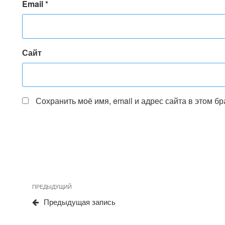
Email
*
Сайт
Сохранить моё имя, email и адрес сайта в этом 
Навигация
Предыдущая
ПРЕДЫДУЩИЙ
по
запись
Предыдущая запись
записям