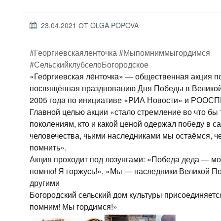
ОПУБЛИКОВАНО
23.04.2021
ОТ
OLGA POPOVA
#Георгиевскаяленточка
#Мыпомниммыгордимся
#СельскийклубселоБогородское
«Гео́ргиевская ле́нточка» — общественная акция п
посвящённая празднованию Дня Победы в Великой
2005 года по инициативе «РИА Новости» и РООСП
Главной целью акции «стало стремление во что бы 
поколениям, кто и какой ценой одержал победу в с
человечества, чьими наследниками мы остаёмся, че
помнить».
Акция проходит под лозунгами: «Победа деда — м
помню! Я горжусь!», «Мы — наследники Великой По
другими
Богородский сельский дом культуры присоединяетс
помним! Мы гордимся!»