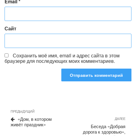
Email
*
Сайт
Сохранить моё имя, email и адрес сайта в этом
браузере для последующих моих комментариев.
Навигация
Предыдущая
ПРЕДЫДУЩИЙ
по
запись
Сле
«Дом, в котором
ДАЛЕЕ
записям
запи
живёт праздник»
Беседа «Добрая
дорога к здоровью»,