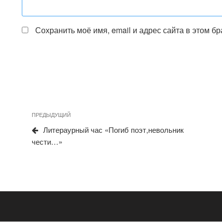
Сохранить моё имя, email и адрес сайта в этом 
Навигация
Предыдущая
ПРЕДЫДУЩИЙ
по
запись
Литераурный час «Погиб поэт,невольник
записям
чести…»