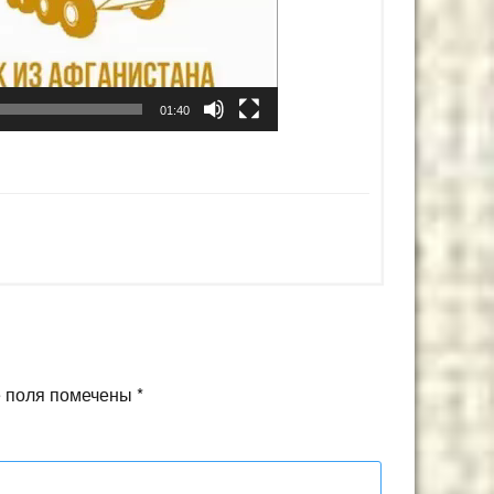
01:40
 поля помечены
*