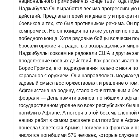
национального примирения.В конце 1987 года лид
Наджибулла.Он выработал весьма прогрессивную
действий. Предлагал перейти к диалогу и прекратит
боевиков и тех, кто был противником режима. Он п
компромисс. Но оппозиция на такие уступки не по
победного конца. Хотя рядовые бойцы всячески п
бросали оружие и с радостью возвращались к мирно
Наджибуллы совсем не радовали США и другие за
продолжение боевых действий. Как рассказывает в
Борис Громов, его подразделения только с июля по
караванов с оружием. Они направлялись моджахед
здравый смысл восторжествовал, и решение о том, 
Афганистана на родину, стало окончательным и бе
февраля — День памяти воинов, погибших в афганс
государственном уровне во всех республиках бывш
погибли в Афгане. А потери в этой бессмысленной
наших ребят в самом расцвете сил погибли в Афга
понесла Советская Армия. Погибли на фронтах и пр
числятся погибшими 576 человек, которые служили