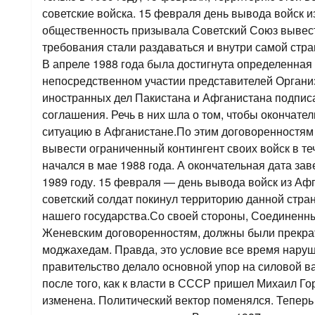
советские войска. 15 февраля день вывода войск 
общественность призывала Советский Союз вывест
требования стали раздаваться и внутри самой стра
В апреле 1988 года была достигнута определенная 
непосредственном участии представителей Орган
иностранных дел Пакистана и Афганистана подпи
соглашения. Речь в них шла о том, чтобы окончате
ситуацию в Афганистане.По этим договоренностя
вывести ограниченный контингент своих войск в т
начался в мае 1988 года. А окончательная дата з
1989 году. 15 февраля — день вывода войск из Афг
советский солдат покинул территорию данной стран
нашего государства.Со своей стороны, Соединенн
Женевским договоренностям, должны были прекра
моджахедам. Правда, это условие все время нару
правительство делало основной упор на силовой в
после того, как к власти в СССР пришел Михаил Го
изменена. Политический вектор поменялся. Теперь 