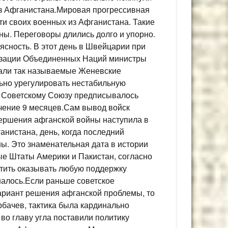
из Афганистана.Мировая прогрессивная
и своих военных из Афганистана. Такие
ны. Переговоры длились долго и упорно.
ясность. В этот день в Швейцарии при
изации Объединенных Наций министры
сали так называемые Женевские
льно урегулировать нестабильную
м Советскому Союзу предписывалось
ечение 9 месяцев.Сам вывод войск
авершения афганской войны наступила в
анистана, день, когда последний
ы. Это знаменательная дата в истории
ые Штаты Америки и Пакистан, согласно
тить оказывать любую поддержку
шалось.Если раньше советское
ариант решения афганской проблемы, то
рбачев, тактика была кардинально
во главу угла поставили политику