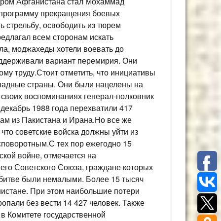
ером Афганистана стал Мохаммад
 программу прекращения боевых
ь стрельбу, освободить из тюрем
редлагал всем сторонам искать
шла, моджахеды хотели воевать до
оддерживали вариант перемирия. Они
му труду.Стоит отметить, что инициативы
падные страны. Они были нацелены на
 своих воспоминаниях генерал-полковник
 декабрь 1988 года перехватили 417
ам из Пакистана и Ирана.Но все же
что советские войска должны уйти из
споворотным.С тех пор ежегодно 15
кой войне, отмечается на
его Советского Союза, граждане которых
 битве были немалыми. Более 15 тысяч
нистане. При этом наибольшие потери
опали без вести 14 427 человек. Также
 в Комитете государственной