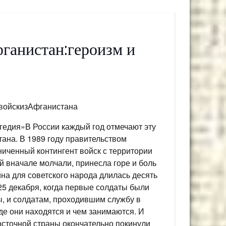
ганистан:героизм и
войскизАфганистана
гедия»В России каждый год отмечают эту
тана. В 1989 году правительством
иченный контингент войск с территории
ой вначале молчали, принесла горе и боль
на для советского народа длилась десять
 25 декабря, когда первые солдаты были
ы, и солдатам, проходившим службу в
е они находятся и чем занимаются. И
восточной страны окончательно покинули