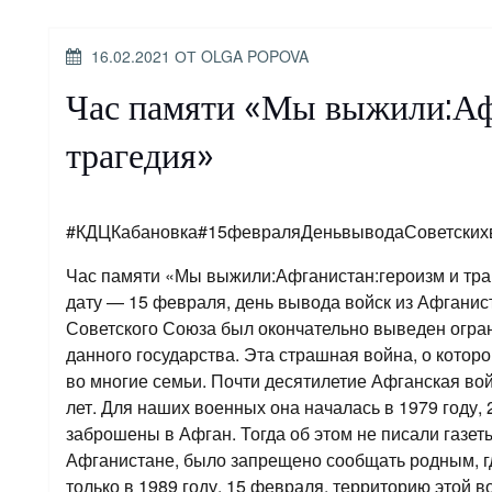
ОПУБЛИКОВАНО
16.02.2021
ОТ
OLGA POPOVA
Час памяти «Мы выжили:Аф
трагедия»
#КДЦКабановка#15февраляДеньвыводаСоветских
Час памяти «Мы выжили:Афганистан:героизм и тра
дату — 15 февраля, день вывода войск из Афганис
Советского Союза был окончательно выведен огран
данного государства. Эта страшная война, о котор
во многие семьи. Почти десятилетие Афганская вой
лет. Для наших военных она началась в 1979 году,
заброшены в Афган. Тогда об этом не писали газет
Афганистане, было запрещено сообщать родным, гд
только в 1989 году, 15 февраля, территорию этой 